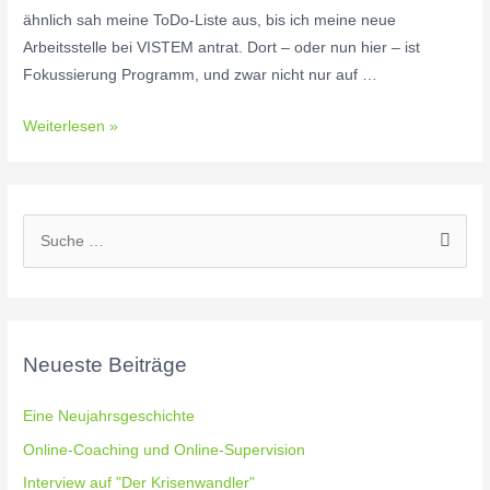
ähnlich sah meine ToDo-Liste aus, bis ich meine neue
Arbeitsstelle bei VISTEM antrat. Dort – oder nun hier – ist
Fokussierung Programm, und zwar nicht nur auf …
Die
Weiterlesen »
Entdeckung
der
Fokussierung
S
u
c
h
e
Neueste Beiträge
n
n
Eine Neujahrsgeschichte
a
Online-Coaching und Online-Supervision
c
Interview auf "Der Krisenwandler"